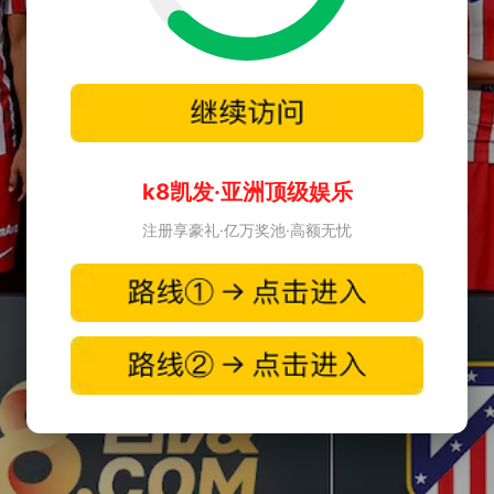
k8凯发·亚洲顶级娱乐
注册享豪礼·亿万奖池·高额无忧